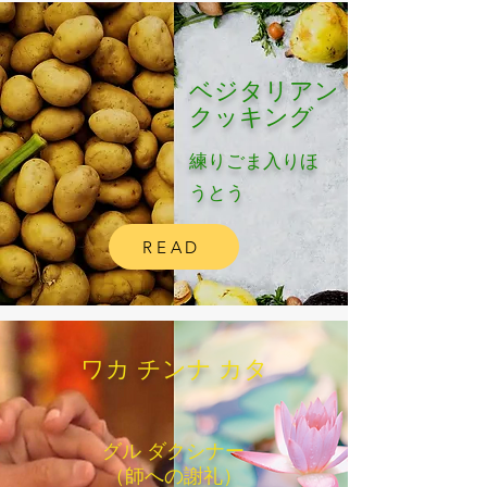
​ベジタリアン
クッキング
練りごま入りほ
うとう
READ
​ワカ チンナ カタ​
​グル ダクシナー
（師への謝礼）