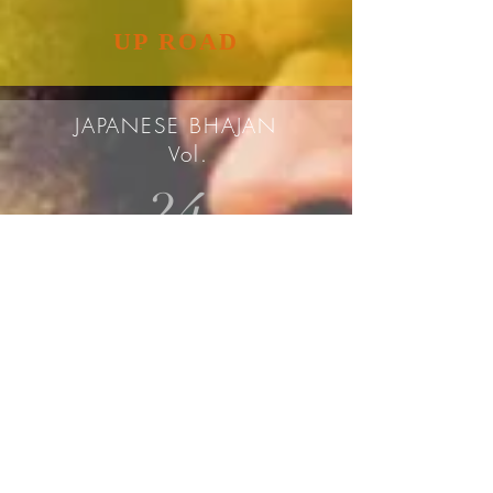
UP ROAD
JAPANESE BHAJAN
Vol.
24
COMING SOON
JAPANESE BHAJAN
Vol.
23