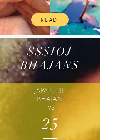
READ
SSSIOJ
BHAJANS
JAPANESE
BHAJAN
Vol.
25