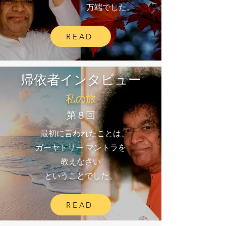
万端でした。
READ
​帰依者インタビュー​
​私の旅
​第８回
最初に言われたことは、
ガーヤトリー マントラを
教えなさい
ということでした。
READ