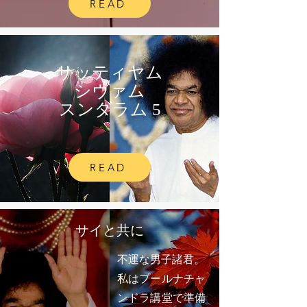
READ
サッティヤム
シヴァム
スンダラム 5
READ
サイと共に
不運な男子諸君。
私はプールナチャ
ンドラ講堂で準備