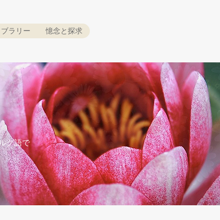
イブラリー
憶念と探求
テルグ語で