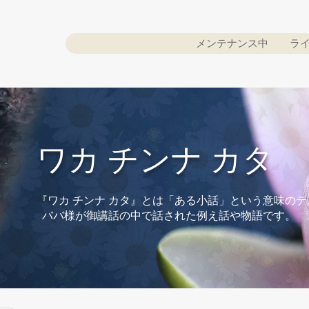
メンテナンス中
ラ
​ワカ チンナ カタ​
『ワカ チンナ カタ』とは「ある小話」という意味の
ババ様が御講話の中で話された例え話や物語です。