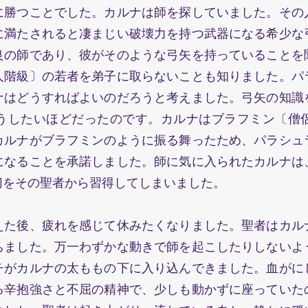
に勝つことでした。カルナは師を探していました。その
に満たされると凄まじい破壊力を持つ武器になる希少な
良の師であり、彼がそのような弓矢を持っていることを
人階級〕の若者を弟子に取らないことも知りました。パ
ナはどうすればよいのだろうと考えました。弓矢の知識
うしたいほどだったのです。カルナはブラフミン〔僧
カルナがブラフミンのように振る舞ったため、パラシュ
になることを承諾しました。師に気に入られたカルナは
切をその聖者から習得してしまいました。
た後、疲れを感じて休みたくなりました。聖者はカル
ちました。万一わずかな動きで師を起こしたりしないよ
チがカルナの太ももの下に入り込んできました。血がに
る辛抱強さと不屈の精神で、少しも動かずに座っていた