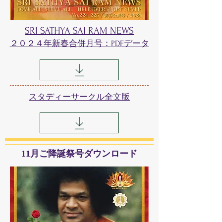
SRI SATHYA SAI RAM NEWS
２０２４年新春合併月号：
PDFデータ
​スタディーサークル全文版
11月ご降誕祭号ダウンロード