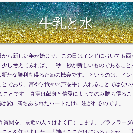
​牛乳と水​
日から新しい年が始まり、この日はインドにおいても
し考えてみれば、一秒一秒が新しいものであることか
新たな勝利を得るための機会です。 というのは、イント
ことであり、富や学問や名声を手に入れることではない
ることです。真実は献身と信愛によってのみ勝ち得ること
籠は愛に満ちあふれたハートだけに注がれるのです。
う質問を、最近の人々はよく口にします。プラフラータ
ることを知りました。「神はここだけにいる」とか、「