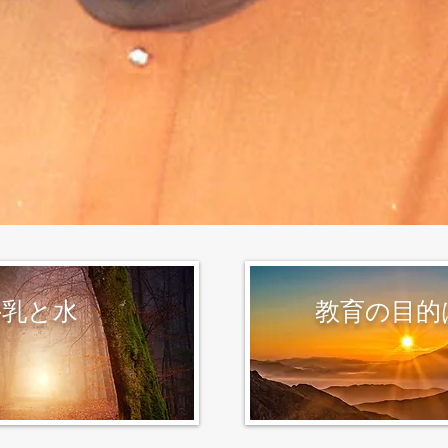
牛乳と水
​教育の目的