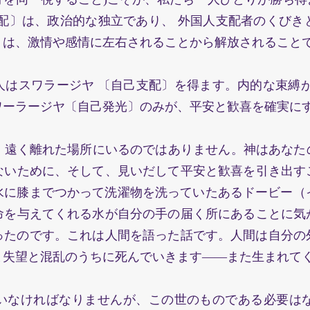
支配〕は、政治的な独立であり、 外国人支配者のくび
〕は、激情や感情に左右されることから解放されることて
人はスワラージヤ 〔自己支配〕を得ます。内的な束縛か
ーラージヤ〔自己発光〕のみが、平安と歓喜を確実にする
遠く離れた場所にいるのではありません。神はあなた
ないために、そして、見いだして平安と歓喜を引き出すこ
水に膝までつかって洗濯物を洗っていたあるドービー（イ
命を与えてくれる水が自分の手の届く所にあることに気か
かったのです。これは人間を語った話です。人間は自
ま失望と混乱のうちに死んでいきます――また生まれてく
ければなりませんが、この世のものである必要は