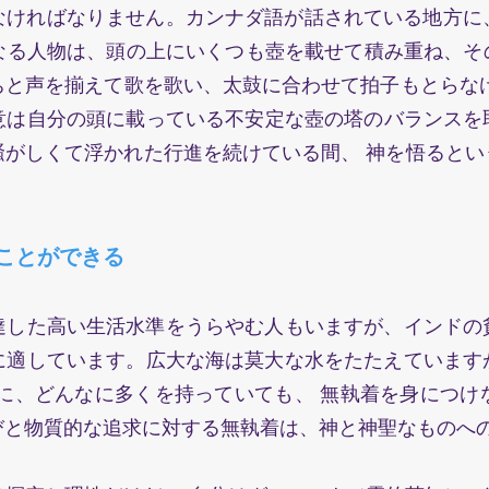
ればなりません。カンナダ語が話されている地方に、
なる人物は、頭の上にいくつも壺を載せて積み重ね、そ
と声を揃えて歌を歌い、太鼓に合わせて拍子もとらなけ
意は自分の頭に載っている不安定な壺の塔のバランス
騒がしくて浮かれた行進を続けている間、 神を悟るとい
とができる
した高い生活水準をうらやむ人もいますが、インドの
に適しています。広大な海は莫大な水をたたえていますか
ように、どんなに多くを持っていても、 無執着を身につ
びと物質的な追求に対する無執着は、神と神聖なものへ