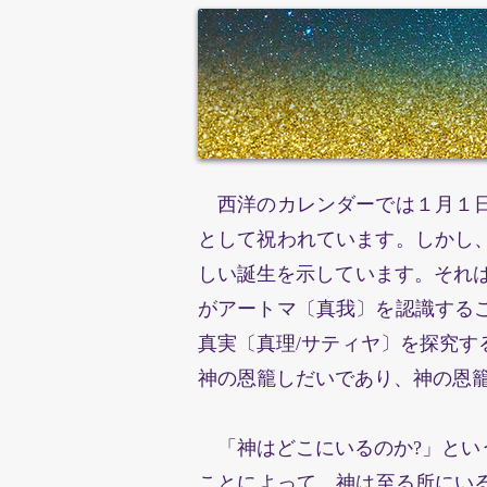
⻄洋のカレンダーでは１月１
として祝われています。しかし、少
しい誕生を示しています。それは
がアートマ〔真我〕を認識する
真実〔真理/サティヤ〕を探究す
神の恩籠しだいであり、神の恩
「神はどこにいるのか?」とい
ことによって、神は至る所にい