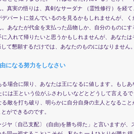
ん。真実の悟りは、真剣なサーダナ （霊性修行）を経て
デパートに並んでいるのを見るかもしれませんが、くた
ん。あなたが代金を支払った品物しか、自分のものにす
手に入れて帰りたいと思うかもしれませんが、あなたは
張して懇願するだけでは、あなたのものにはなりません
自由になる努力をしなさい
ある場合に限り、あなたは王になるに値します。もしあな
には王という位がふさわしいなどとどうして言えるて
る敵を打ち破り、明らかに自分自身の主人となることか
ができるのです。
ージヤ〔自己支配〕 (自由)を勝ち得た」と言いますが、
分を同一視すること)こそが、私たち一人ひとりが勝
ち得