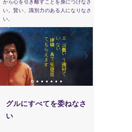
から心を引き離すことを身につけなさ
い。賢い、識別力のある人になりなさ
い。
。
捧げ
物は
、
喜ん
で
主に
受け
取っ
て
も
ら
え
ま
す
い
エ
ゴ
〔我執〕と
い
う
汚点の
付い
て
い
な
グルにすべてを委ねなさ
い