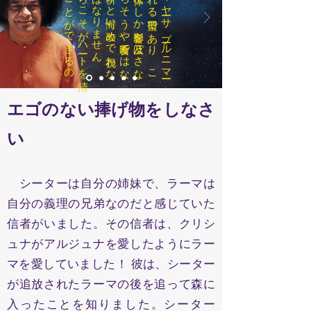
そ
れ
ら
こ
そ
が
ハ
ート
を
清
め
る
こ
と
が
で
き
る
の
で
す
。
今日は
ヴ
ィ
ヤ
ーサ
プ
ール
ニ
マ
ー
と
呼ば
れ
る
聖日で
あ
り
、
こ
の
日は
体に
し
か
影響を
及ぼ
さ
な
い
ご
ち
そ
う
や
断食で
は
な
く
、
祈り
と
悔い
改め
で
祝わ
な
け
れ
ば
な
り
ま
せ
ん
エゴのない捧げ物をしなさ
い
シーターは自分の姉妹で、ラーマは
自分の義理の兄弟なのだと感じていた
信者がいました。その信者は、クリシ
ュナがアルジュナを愛したようにラー
マを愛していました！ 彼は、シーター
が追放されたラーマの後を追って森に
入ったことを知りました。シーター