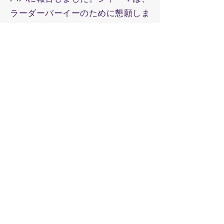
ラーダーバーイーのために懇願しま
した。シャーマは彼女が空腹で死ぬ
のではないかと恐れていました。も
し彼女が死んだら、ババを有名にし
た「広い心の持ち主」という評判に
傷がついてしまうでしょうと、シャ
ーマは言いました。
衰弱したラーダーバーイーがその
場に運ばれて来ました。ババは彼女
に、どこかのグルの所へ行って御名
〔神の御名のマントラ〕を授かりな
さいと言いました。ラーダーバーイ
ーは「私は他には誰も知らないので
す」と言いました。ババは彼女に、