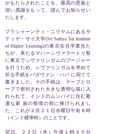
がもたらされたことを、最高の恩寵と
深い感謝をもって、謹んでお知らせい
たします。
プラシャーンティ・ニラヤムにあるサ
ティヤ・サイ大学(Sri Sathya Sai Institute
of Higher Learning)の東京在住卒業生た
ちが、来たるマハーシヴァラートリ祭
に東京でシヴァリンガムのプージャー
を行うため、シヴァリンガムを求めて
祈る手紙をバガヴァン・ババ に宛てて
書きました。その手紙は、テープとロ
ープで密封された大きな透明な箱に入
れられて、インドのムンバイに住む敬
虔な家 族の祭壇の前に捧げられまし
た。これが２月２１日水曜日午前８時
（インド標準時）のことです。
翌日、２２日（木）午後１時３０分