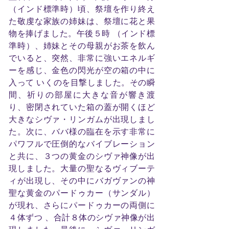
（インド標準時）頃、祭壇を作り終え
た敬虔な家族の姉妹は、祭壇に花と果
物を捧げました。午後５時 （インド標
準時）、姉妹とその母親がお茶を飲ん
でいると、突然、非常に強いエネルギ
ーを感じ、金色の閃光が空の箱の中に
入って いくのを目撃しました。その瞬
間、祈りの部屋に大きな音が響き渡
り、密閉されていた箱の蓋が開くほど
大きなシヴァ・リンガムが出現しまし
た。次に、ババ様の臨在を示す非常に
パワフルで圧倒的なバイブレーション
と共に、３つの黄金のシヴァ神像が出
現しました。大量の聖なるヴィブーテ
ィが出現し、その中にバガヴァンの神
聖な黄金のパードゥカー（サンダル）
が現れ、さらにパードゥカーの両側に
４体ずつ 、合計８体のシヴァ神像が出