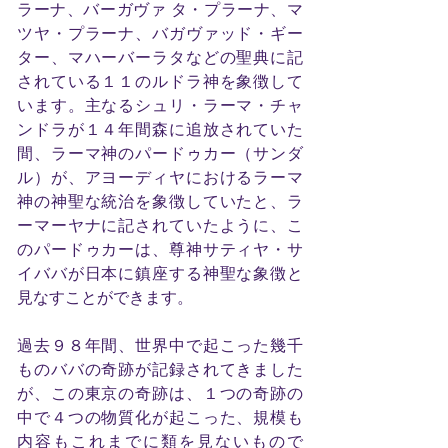
ラーナ、バーガヴァ タ・プラーナ、マ
ツヤ・プラーナ、バガヴァッド・ギー
ター、マハーバーラタなどの聖典に記
されている１１のルドラ神を象徴して
います。主なるシュリ・ラーマ・チャ
ンドラが１４年間森に追放されていた
間、ラーマ神のパードゥカー（サンダ
ル）が、アヨーディヤにおけるラーマ
神の神聖な統治を象徴していたと、ラ
ーマーヤナに記されていたように、こ
のパードゥカーは、尊神サティヤ・サ
イババが日本に鎮座する神聖な象徴と
見なすことができます。
過去９８年間、世界中で起こった幾千
ものババの奇跡が記録されてきました
が、この東京の奇跡は、１つの奇跡の
中で４つの物質化が起こった、規模も
内容もこれまでに類を見ないもので