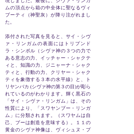
現しました。最後に、シヴァ・リンガ
ムの頂点から箱の中全体に聖なるヴィ
ブーティ（神聖灰）が降り注がれまし
た。
添付された写真を見ると、サイ・シヴ
ァ・リンガムの表面にはトリプンド
ラ・シンボル（シヴァ神の３つの力で
ある意志の力、イッチャー・シャクテ
ィと、知識の力、ジニャーナ・シャク
ティと、行動の力、クリヤー・シャク
ティを象徴する３本の水平線）と、ト
リヤンバカ (シヴァ神の第３の目)が彫ら
れているのがわかります。輝く黒石の
「サイ・シヴァ・リンガム」は、その
性質により、「スワヤンブー・リンガ
ム」に分類されます。（スワヤムは自
己、ブーは創造を意味する）。１１の
黄金のシヴァ神像は、ヴィシュヌ・プ