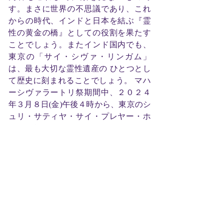
す。まさに世界の不思議であり、これ
からの時代、インドと日本を結ぶ『霊
性の黄金の橋』としての役割を果たす
ことでしょう。またインド国内でも、
東京の「サイ・シヴァ・リンガム」
は、最も大切な霊性遺産の ひとつとし
て歴史に刻まれることでしょう。 マハ
ーシヴァラートリ祭期間中、２０２４
年３月８日(金)午後４時から、東京のシ
ュリ・サティヤ・サイ・プレヤー・ホ
ールに於いて、「サイ・シヴァ・リン
ガム」のスターパナ（安置式）とアビ
シェーカム（礼拝）が執り行われま
す。また同会場で、マハーシヴァラー
トリ・アカンダ・バジャンが３月８日
（金）午後６時から翌朝の９日（土）
午前６時まで、１２時間行われます。
尊神サティヤ・サイ・ババによって日