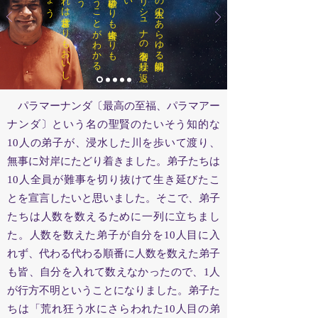
実に
、
そ
れ
は
甘露よ
り
も
お
い
し
い
で
し
ょ
甘い
と
い
う
こ
と
が
わ
か
る
で
し
ょ
それは砂糖よりも蜂蜜よりも
心の
中で
ク
リ
シ
ュ
ナ
の
御名を
繰り
返
し
な
さ
あなたの人生のあらゆる瞬間に
パラマーナンダ〔最高の至福、パラマアー
ナンダ〕という名の聖賢のたいそう知的な
10人の弟子が、浸水した川を歩いて渡り、
無事に対岸にたどり着きました。弟子たちは
10人全員が難事を切り抜けて生き延びたこ
とを宣言したいと思いました。そこで、弟子
たちは人数を数えるために一列に立ちまし
た。人数を数えた弟子が自分を10人目に入
れず、代わる代わる順番に人数を数えた弟子
も皆、自分を入れて数えなかったので、1人
が行方不明ということになりました。弟子た
ちは「荒れ狂う水にさらわれた10人目の弟