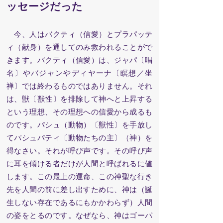
ッセージだった
今、人はバクティ（信愛）とプラパッテ
ィ（献身）を通してのみ救われることがで
きます。バクティ（信愛）は、ジャパ〔唱
名〕やバジャンやディヤーナ〔瞑想／坐
禅〕では終わるものではありません。それ
は、獣〔獣性〕を排除して神へと上昇する
という理想、その理想への信愛から成るも
のです。パシュ（動物）〔獣性〕を手放し
てパシュパティ〔動物たちの主〕（神）を
得なさい。それが呼び声です。その呼び声
に耳を傾ける者だけが人間と呼ばれるに値
します。この最上の運命、この神聖な行き
先を人間の前に差し出すために、神は（誕
生しない存在であるにもかかわらず）人間
の姿をとるのです。なぜなら、神はゴーパ