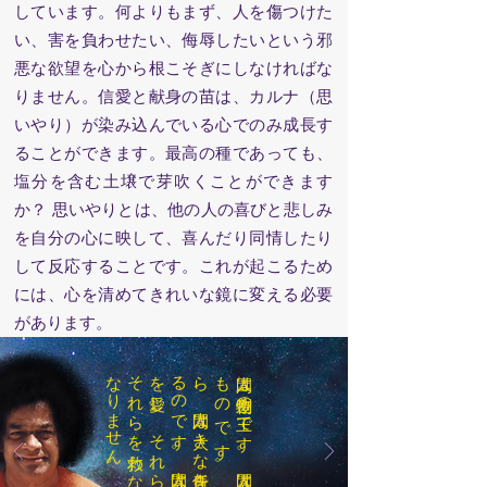
しています。何よりもまず、人を傷つけた
い、害を負わせたい、侮辱したいという邪
悪な欲望を心から根こそぎにしなければな
りません。信愛と献身の苗は、カルナ（思
いやり）が染み込んでいる心でのみ成長す
ることができます。最高の種であっても、
塩分を含む土壌で芽吹くことができます
か？ 思いやりとは、他の人の喜びと悲しみ
を自分の心に映して、喜んだり同情したり
して反応することです。これが起こるため
には、心を清めてきれいな鏡に変える必要
があります。
。
人間は
創造物の
王で
す
。
人間は
生類の
中で
最高の
も
の
で
す
。
で
す
か
ら
、
人間は
大き
な
責任を
負っ
て
い
る
の
で
す
。
人間は
、
他の
生き
物
を
愛し
、
そ
れ
ら
に
奉仕し
、
そ
れ
ら
を
救わ
な
け
れ
ば
な
り
ま
せ
ん