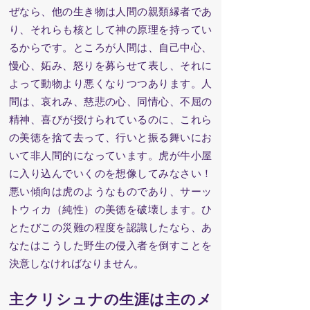
ぜなら、他の生き物は人間の親類縁者であ
り、それらも核として神の原理を持ってい
るからです。ところが人間は、自己中心、
慢心、妬み、怒りを募らせて表し、それに
よって動物より悪くなりつつあります。人
間は、哀れみ、慈悲の心、同情心、不屈の
精神、喜びが授けられているのに、これら
の美徳を捨て去って、行いと振る舞いにお
いて非人間的になっています。虎が牛小屋
に入り込んでいくのを想像してみなさい！
悪い傾向は虎のようなものであり、サーッ
トウィカ（純性）の美徳を破壊します。ひ
とたびこの災難の程度を認識したなら、あ
なたはこうした野生の侵入者を倒すことを
決意しなければなりません。
主クリシュナの生涯は主のメ