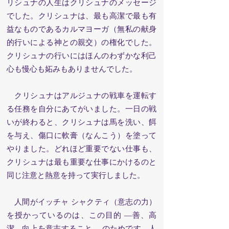
リシュナの人生はクリシュナのメッセージ
でした。クリシュナは、最も高潔で最も有
益なものであるカルマヨーガ（無私の献身
的行いによる神との親交）の権化でした。
クリシュナの行いにはほんのわずかな利己
心も慢心も妬みもありませんでした。
クリシュナはアルジュナの戦車を運転す
る任務を自分にあてがいました。一日の戦
いが終わると、クリシュナは馬を洗い、餌
を与え、傷口に軟膏（なんこう）を塗って
やりました。どれほど重要でない仕事も、
クリシュナは最も重要な仕事にかけるのと
同じ注意と熱意を持って実行しました。
人間がイッチャ シャクティ（意志の力）
を授かっているのは、この目的 —善、高
潔、向上を意志すること— のためです。人