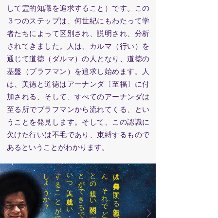
して霊的知識を追求すること）です。この
３つのステップは、何世紀にもわたって学
者たちによって区別され、説明され、分析
されてきました。人は、カルマ（行い）を
通じて道徳（ダルマ）の人となり、道徳の
基盤（ブラフマン）を追求し始めます。人
は、美徳と道徳はアーナンダ〔至福〕に付
加される、そして、すべてのアーナンダは
至る所でブラフマンから流れてくる、とい
うことを発見します。そして、この認識に
欠けた行いは不毛であり、束縛するもので
あるということがわかります。
い
つ
人は
成就と
い
う
目標を
達成し
た
と
断言
す
る
こ
と
が
で
き
る
の
で
し
ょ
う
か
？
？
人は
自分自身に
関す
る
知識を
持っ
て
い
ま
せ
ん
。
そ
れ
で
ど
う
や
っ
て
他の
人
と
の
親し
い
関係の
喜び
を
味わ
う
こ
と
が
で
き
る
で
し
ょ
う
か