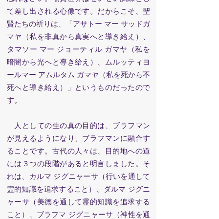
て差し出される心像です。だからこそ、聖
賢たちの祈りは、「アサトー マー サッドガ
マヤ（私を非真から真実へと導き給え）、
タマソー マー ジョーティル ガマヤ（私を
暗闇から光へと導き給え）、ムルッティヨ
ールマー アムルタム ガマヤ（私を死から不
死へと導き給え）」というものだったので
す。
人としての生の真の目的は、ブラフマン
が見えるようになり、ブラフマンに融合す
ることです。古代の人々は、目的地への道
には３つの段階があると明言しました。そ
れは、カルマ ジグニャーサ（行いを通して
霊的知識を追求すること）、ダルマ ジグニ
ャーサ（美徳を通して霊的知識を追求する
こと）、ブラフマ ジグニャーサ（神性を通