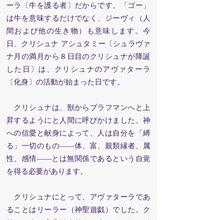
ーラ〔牛を護る者〕だからです。「ゴー」
は牛を意味するだけでなく、ジーヴィ（人
間および他の生き物）も意味します。今
日、クリシュナ アシュタミー〔シュラヴァ
ナ月の満月から８日目のクリシュナが降誕
した日〕は、クリシュナのアヴァターラ
〔化身〕の活動が始まった日です。
クリシュナは、獣からブラフマンへと上
昇するようにと人間に呼びかけました。神
への信愛と献身によって、人は自分を「縛
る」一切のもの——体、富、親類縁者、属
性、感情——とは無関係であるという自覚
を得る必要があります。
クリシュナにとって、アヴァターラであ
ることはリーラー（神聖遊戯）でした。ク