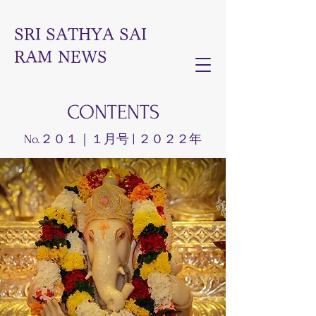
SRI SATHYA SAI
RAM NEWS
CONTENTS
No.２０１｜１月号 | ２０２２年