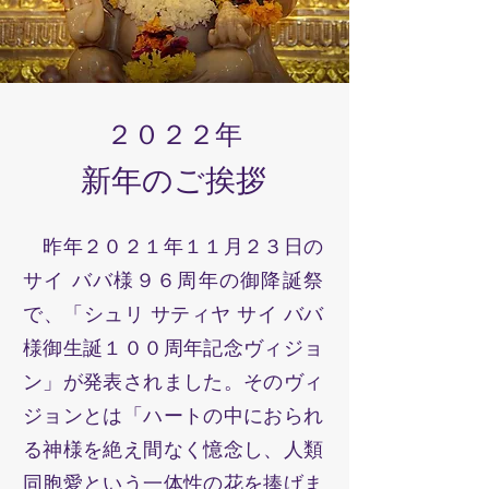
​２０２２年
新年のご挨拶
昨年２０２１年１１月２３日の
サイ ババ様９６周年の御降誕祭
で、「シュリ サティヤ サイ ババ
様御生誕１００周年記念ヴィジョ
ン」が発表されました。そのヴィ
ジョンとは「ハートの中におられ
る神様を絶え間なく憶念し、人類
同胞愛という一体性の花を捧げま