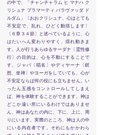
の中で、「チャンチャラム ヒ マナハ ク
リシュナ プラマーティ バラヴァッダ ド
ルダム」〔おおクリシュナ、心はとても
不安定で、乱れ、ひどく動揺します〕
〔６章３４節〕と述べているように、心
はたいへん変わりやすく、揺れ動きま
す。人が行うあらゆるサーダナ〔霊性修
行〕の目的は、心を不動にすることで
す。ジャパ〔唱名〕やディヤーナ〔瞑
想、坐禅〕やヨーガをしていても、心が
不安定ならば何の役にも立ちません。い
ったん五感をコントロールしてしまえ
ば、神を体験することができます。神は
どこか遠い所にいるわけではありませ
ん、神はあなたの内に、下に、上に、周
りにいます。実際のところ、神は人の中
にいる内在者です。それにもかかわら