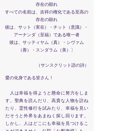
存在の顕れ
すべての名前は、吉祥の権化である至高の
存在の顕れ
彼は、サット（実在）・チット（意識）・
アーナンダ（至福）である唯一者
彼は、サッティヤム（真）・シヴァム
（善）・スンダラム（美）〕
（サンスクリット語の詩）
愛の化身である皆さん！
人は幸福を得ようと懸命に努力をしま
す。聖典を読んだり、高貴な人物を訪ね
たり、霊性修行を試みたり、幸福を見い
だそうと外界をあまねく探し回ります。
しかし、人はどこにも幸福を見つけるこ
とができません。仏陀〔お釈迦様〕も、